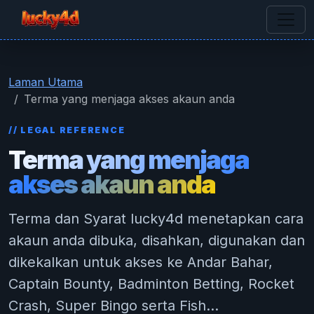
lucky4d
Laman Utama
Terma yang menjaga akses akaun anda
LEGAL REFERENCE
Terma yang menjaga
akses akaun anda
Terma dan Syarat lucky4d menetapkan cara
akaun anda dibuka, disahkan, digunakan dan
dikekalkan untuk akses ke Andar Bahar,
Captain Bounty, Badminton Betting, Rocket
Crash, Super Bingo serta Fish...