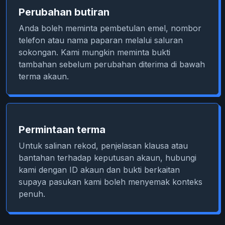
Perubahan butiran
Anda boleh meminta pembetulan emel, nombor
telefon atau nama paparan melalui saluran
sokongan. Kami mungkin meminta bukti
tambahan sebelum perubahan diterima di bawah
terma akaun.
Permintaan terma
Untuk salinan rekod, penjelasan klausa atau
bantahan terhadap keputusan akaun, hubungi
kami dengan ID akaun dan bukti berkaitan
supaya pasukan kami boleh menyemak konteks
penuh.