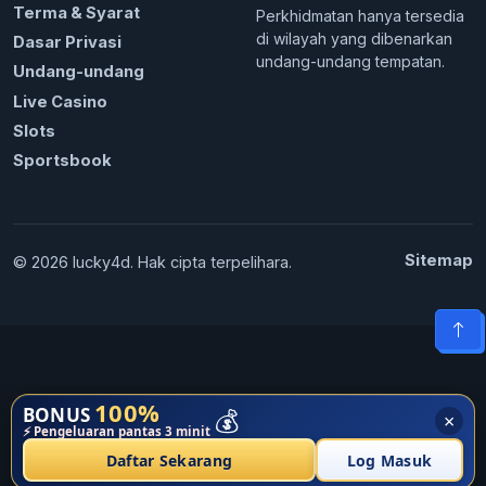
Terma & Syarat
Perkhidmatan hanya tersedia
di wilayah yang dibenarkan
Dasar Privasi
undang-undang tempatan.
Undang-undang
Live Casino
Slots
Sportsbook
Sitemap
© 2026 lucky4d. Hak cipta terpelihara.
100%
💰
BONUS
×
⚡ Pengeluaran pantas 3 minit
Daftar Sekarang
Log Masuk