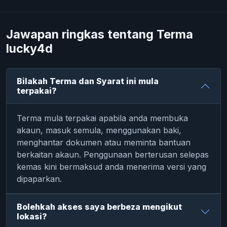
Jawapan ringkas tentang Terma
lucky4d
Bilakah Terma dan Syarat ini mula
terpakai?
Terma mula terpakai apabila anda membuka
akaun, masuk semula, menggunakan baki,
menghantar dokumen atau meminta bantuan
berkaitan akaun. Penggunaan berterusan selepas
kemas kini bermaksud anda menerima versi yang
dipaparkan.
Bolehkah akses saya berbeza mengikut
lokasi?