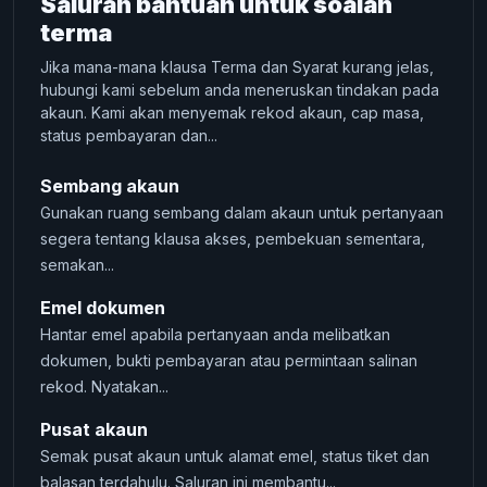
Saluran bantuan untuk soalan
terma
Jika mana-mana klausa Terma dan Syarat kurang jelas,
hubungi kami sebelum anda meneruskan tindakan pada
akaun. Kami akan menyemak rekod akaun, cap masa,
status pembayaran dan...
Sembang akaun
Gunakan ruang sembang dalam akaun untuk pertanyaan
segera tentang klausa akses, pembekuan sementara,
semakan...
Emel dokumen
Hantar emel apabila pertanyaan anda melibatkan
dokumen, bukti pembayaran atau permintaan salinan
rekod. Nyatakan...
Pusat akaun
Semak pusat akaun untuk alamat emel, status tiket dan
balasan terdahulu. Saluran ini membantu...