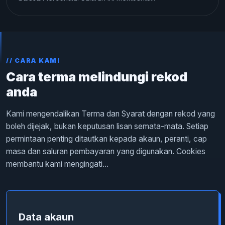
CARA KAMI
Cara terma melindungi rekod
anda
Kami mengendalikan Terma dan Syarat dengan rekod yang
boleh dijejak, bukan keputusan lisan semata-mata. Setiap
permintaan penting ditautkan kepada akaun, peranti, cap
masa dan saluran pembayaran yang digunakan. Cookies
membantu kami mengingati...
Data akaun