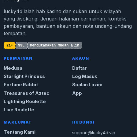
lucky4d ialah hab kasino dan sukan untuk wilayah
yang disokong, dengan halaman permainan, konteks
pembayaran, bantuan akaun dan nota undang-undang
tempatan.
21+
SSL
Mengutamakan mudah alih
PERMAINAN
AKAUN
Medusa
Daftar
Starlight Princess
Log Masuk
Fortune Rabbit
Soalan Lazim
Treasures of Aztec
App
Lightning Roulette
Live Roulette
MAKLUMAT
HUBUNGI
Tentang Kami
support@lucky4d.vip