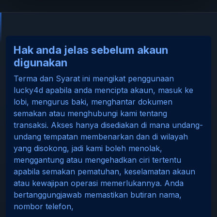
Hak anda jelas sebelum akaun
digunakan
Terma dan Syarat ini mengikat penggunaan
lucky4d apabila anda mencipta akaun, masuk ke
lobi, mengurus baki, menghantar dokumen
semakan atau menghubungi kami tentang
transaksi. Akses hanya disediakan di mana undang-
undang tempatan membenarkan dan di wilayah
yang disokong, jadi kami boleh menolak,
menggantung atau mengehadkan ciri tertentu
apabila semakan pematuhan, keselamatan akaun
atau kewajipan operasi memerlukannya. Anda
bertanggungjawab memastikan butiran nama,
nombor telefon,