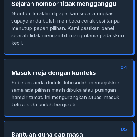
Sejarah nombor tidak mengganggu
Nombor terakhir dipaparkan secara ringkas
supaya anda boleh membaca corak sesi tanpa
menutup papan pilihan. Kami pastikan panel
sejarah tidak mengambil ruang utama pada skrin
kecil.
04
Masuk meja dengan konteks
Sebelum anda duduk, lobi sudah menunjukkan
sama ada pilihan masih dibuka atau pusingan
hampir tamat. Ini mengurangkan situasi masuk
ketika roda sudah bergerak.
05
Bantuan guna cap masa