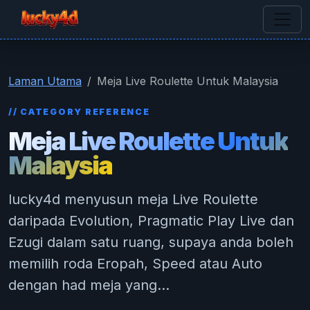
lucky4d
Laman Utama
Meja Live Roulette Untuk Malaysia
CATEGORY REFERENCE
Meja Live Roulette Untuk
Malaysia
lucky4d menyusun meja Live Roulette
daripada Evolution, Pragmatic Play Live dan
Ezugi dalam satu ruang, supaya anda boleh
memilih roda Eropah, Speed atau Auto
dengan had meja yang...