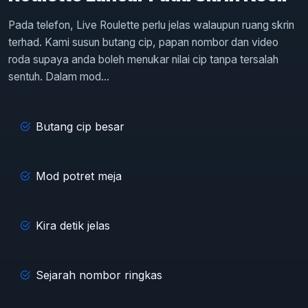
Pada telefon, Live Roulette perlu jelas walaupun ruang skrin
terhad. Kami susun butang cip, papan nombor dan video
roda supaya anda boleh menukar nilai cip tanpa tersalah
sentuh. Dalam mod...
Butang cip besar
Mod potret meja
Kira detik jelas
Sejarah nombor ringkas