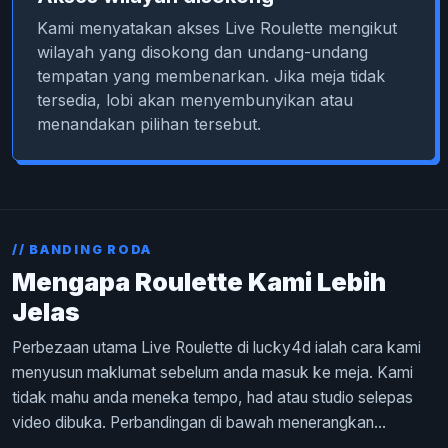
Kami menyatakan akses Live Roulette mengikut
wilayah yang disokong dan undang-undang
tempatan yang membenarkan. Jika meja tidak
tersedia, lobi akan menyembunyikan atau
menandakan pilihan tersebut.
BANDING RODA
Mengapa Roulette Kami Lebih
Jelas
Perbezaan utama Live Roulette di lucky4d ialah cara kami
menyusun maklumat sebelum anda masuk ke meja. Kami
tidak mahu anda meneka tempo, had atau studio selepas
video dibuka. Perbandingan di bawah menerangkan...