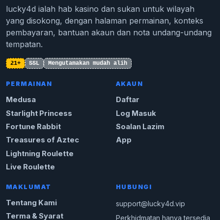
lucky4d ialah hab kasino dan sukan untuk wilayah
yang disokong, dengan halaman permainan, konteks
pembayaran, bantuan akaun dan nota undang-undang
tempatan.
21+
SSL
Mengutamakan mudah alih
PERMAINAN
AKAUN
Medusa
Daftar
Starlight Princess
Log Masuk
Fortune Rabbit
Soalan Lazim
Treasures of Aztec
App
Lightning Roulette
Live Roulette
MAKLUMAT
HUBUNGI
Tentang Kami
support@lucky4d.vip
Terma & Syarat
Perkhidmatan hanya tersedia