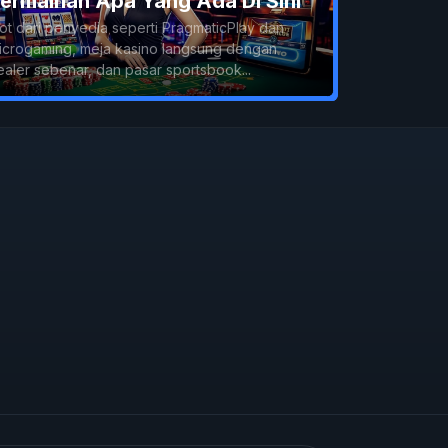
ermainan Apa Yang Ada Di Sini
lot dari penyedia seperti PragmaticPlay dan
icrogaming, meja kasino langsung dengan
ealer sebenar, dan pasar sportsbook...