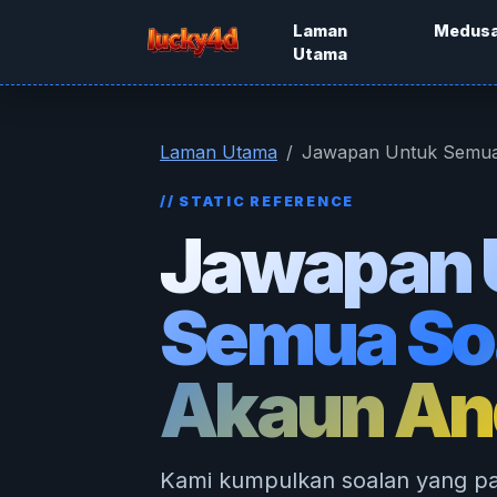
Laman
Medus
lucky4d
Utama
Laman Utama
Jawapan Untuk Semua
STATIC REFERENCE
Jawapan 
Semua So
Akaun An
Kami kumpulkan soalan yang pal