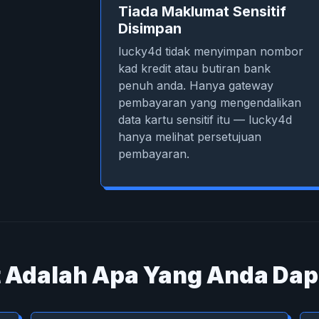
Tiada Maklumat Sensitif
Disimpan
lucky4d tidak menyimpan nombor
kad kredit atau butiran bank
penuh anda. Hanya gateway
pembayaran yang mengendalikan
data kartu sensitif itu — lucky4d
hanya melihat persetujuan
pembayaran.
t Adalah Apa Yang Anda Dap