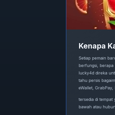
Kenapa Ka
Setiap pemain ba
berfungsi, berapa 
lucky4d direka un
tahu persis bagai
eWallet, GrabPay,
tersedia di tempat
bawah atau hubung