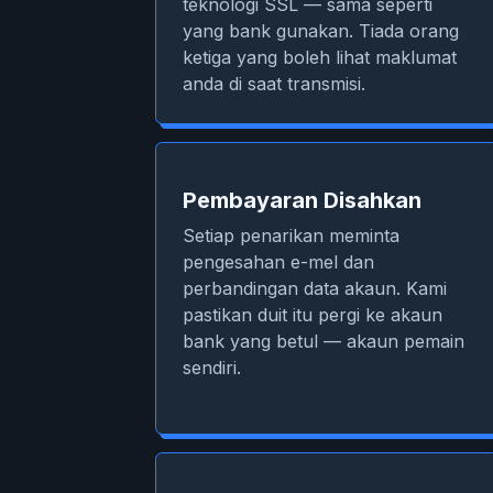
teknologi SSL — sama seperti
yang bank gunakan. Tiada orang
ketiga yang boleh lihat maklumat
anda di saat transmisi.
Pembayaran Disahkan
Setiap penarikan meminta
pengesahan e-mel dan
perbandingan data akaun. Kami
pastikan duit itu pergi ke akaun
bank yang betul — akaun pemain
sendiri.