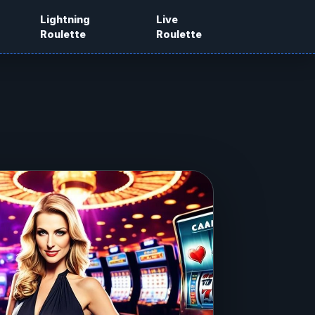
Lightning
Live
Roulette
Roulette