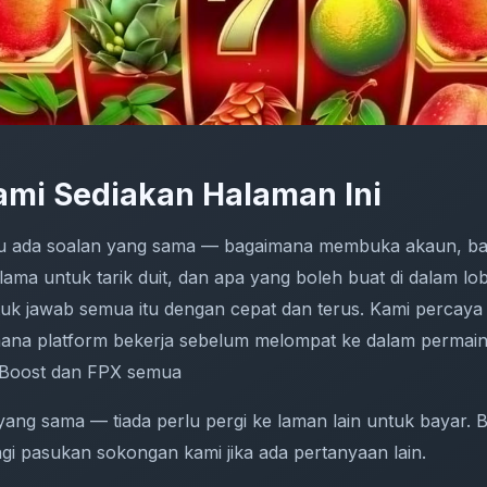
mi Sediakan Halaman Ini
ru ada soalan yang sama — bagaimana membuka akaun, ba
lama untuk tarik duit, dan apa yang boleh buat di dalam l
tuk jawab semua itu dengan cepat dan terus. Kami percaya
mana platform bekerja sebelum melompat ke dalam permai
 Boost dan FPX semua
 yang sama — tiada perlu pergi ke laman lain untuk bayar. 
i pasukan sokongan kami jika ada pertanyaan lain.